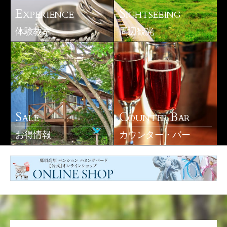
E
S
XPERIENCE
IGHTSEEING
体験教室
周辺観光
S
C
B
ALE
OUNTER
AR
お得情報
カウンター・バー