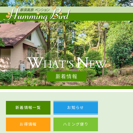
那須・那
W
N
HAT'S
EW
新着情報
新着情報一覧
お知らせ
お得情報
ハミング便り