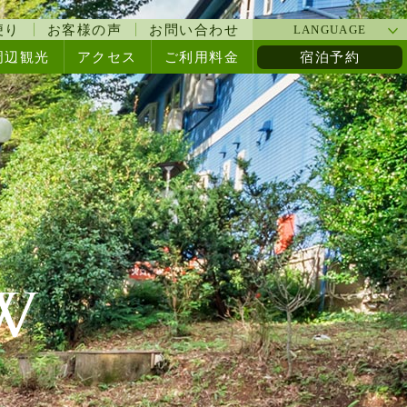
料理と貸切風呂が自慢のペンショ
便り
お客様の声
お問い合わせ
LANGUAGE
周辺観光
アクセス
ご利用料金
宿泊予約
W