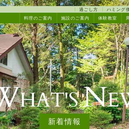
那須高原で宿泊するなら、和牛
過ごし方
ハミング
料理のご案内
施設のご案内
体験教室
W
N
HAT'S
E
新着情報