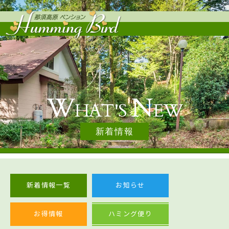
那須・那
W
N
HAT'S
EW
新着情報
新着情報一覧
お知らせ
お得情報
ハミング便り