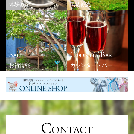
体験教室
周辺観光
S
C
B
ALE
OUNTER
AR
お得情報
カウンター・バー
C
ONTACT